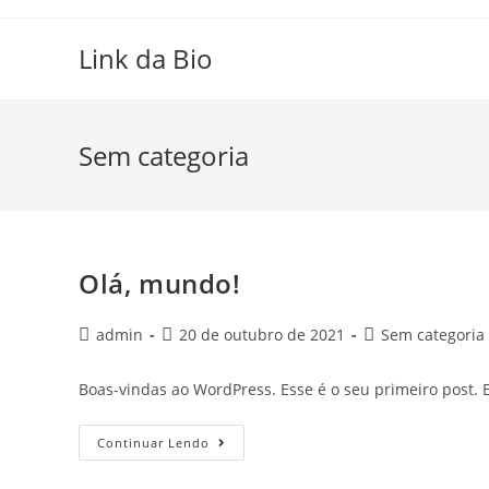
Skip
to
Link da Bio
content
Sem categoria
Olá, mundo!
Post
Post
Post
admin
20 de outubro de 2021
Sem categoria
author:
published:
category:
Boas-vindas ao WordPress. Esse é o seu primeiro post. E
Olá,
Continuar Lendo
Mundo!